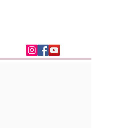
20600 Bastia
indian.riders.corsica@gm
ail.com
06.50.79.59.41