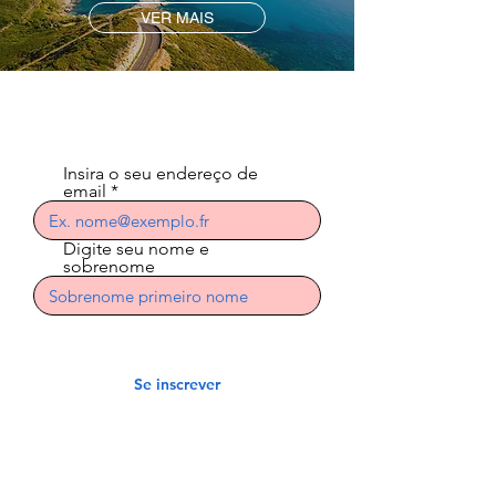
VER MAIS
Assine a newsletter
Insira o seu endereço de
email
Digite seu nome e
sobrenome
Se inscrever
Indian Riders Córsega
3 Residência Laetitia