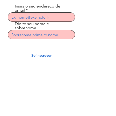
Insira o seu endereço de
email
Digite seu nome e
sobrenome
Se inscrever
Indian Riders Córsega
3 Residência Laetitia
20600 Bastia
indian.riders.corsica@gm
ail.com
06.50.79.59.41